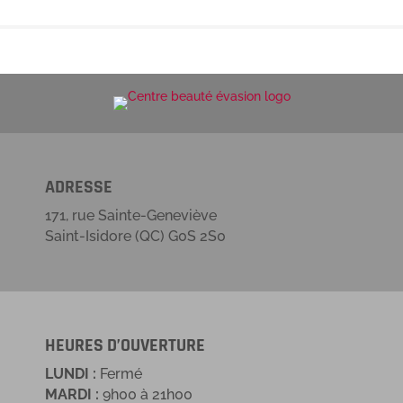
ADRESSE
171, rue Sainte-Geneviève
Saint-Isidore (QC) G0S 2S0
HEURES D’OUVERTURE
LUNDI :
Fermé
MARDI :
9h00 à 21h00