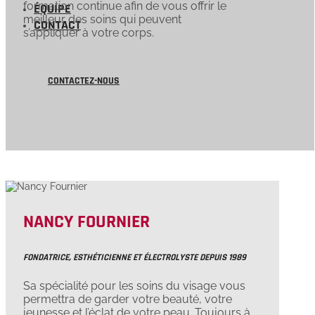
formation continue afin de vous offrir le
ÉQUIPE
meilleur des soins qui peuvent
CONTACT
s’appliquer à votre corps.
CONTACTEZ-NOUS
NANCY FOURNIER
FONDATRICE, ESTHÉTICIENNE ET ÉLECTROLYSTE DEPUIS 1989
Sa spécialité pour les soins du visage vous
permettra de garder votre beauté, votre
jeunesse et l’éclat de votre peau. Toujours à