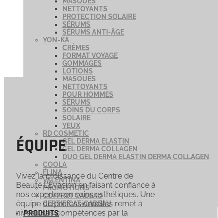
MASQUES
NETTOYANTS
PROTECTION SOLAIRE
SÉRUMS
SÉRUMS ANTI-ÂGE
YON-KA
CRÈMES
FORMAT VOYAGE
GOMMAGES
LOTIONS
MASQUES
NETTOYANTS
POUR HOMMES
SÉRUMS
SOINS DU CORPS
SOLAIRE
YEUX
RD COSMETIC
ÉQUIPE
GEL DERMA ELASTIN
GEL DERMA COLLAGEN
DUO GEL DERMA ELASTIN DERMA COLLAGEN
COOLA
ÉLINA
Vivez la croissance du Centre de
VALENTINA
Beauté L’Évasion en faisant confiance à
PROMOTIONS
nos expertes en soins esthétiques. Une
COFFRET CADEAU
équipe de professionnelles remet à
CERTIFICAT-CADEAU
PRODUITS
niveau ses compétences par la