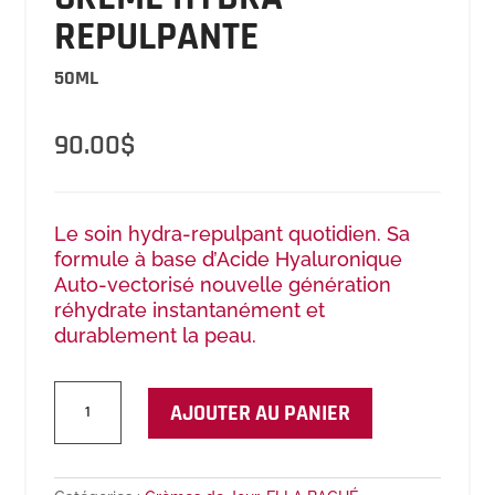
REPULPANTE
50ML
90.00
$
Le soin hydra-repulpant quotidien. Sa
formule à base d’Acide Hyaluronique
Auto-vectorisé nouvelle génération
réhydrate instantanément et
durablement la peau.
quantité
AJOUTER AU PANIER
de
Crème
Hydra-
Repulpante