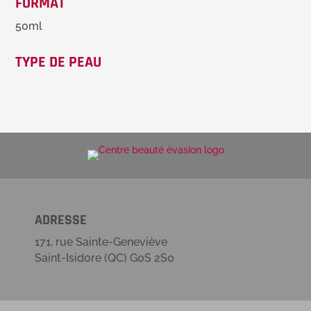
FORMAT
50ml
TYPE DE PEAU
ADRESSE
171, rue Sainte-Geneviève
Saint-Isidore (QC) G0S 2S0