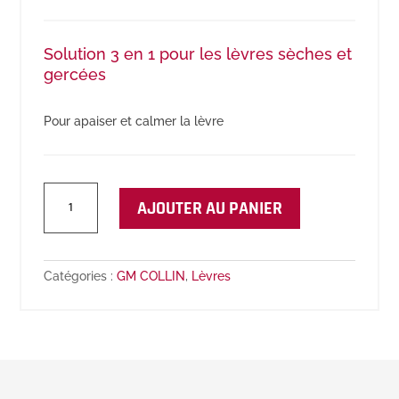
Solution 3 en 1 pour les lèvres sèches et
gercées
Pour apaiser et calmer la lèvre
quantité
AJOUTER AU PANIER
de
Baume
à
Lèvre
Catégories :
GM COLLIN
,
Lèvres
Repair