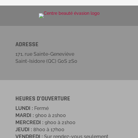
ADRESSE
171, rue Sainte-Geneviève
Saint-Isidore (QC) G0S 2S0
HEURES D’OUVERTURE
LUNDI :
Fermé
MARDI :
9h00 à 21h00
MERCREDI :
9h00 à 21h00
JEUDI :
8h00 à 17h00
VENDREDI :
Sur rendez-vous seulement