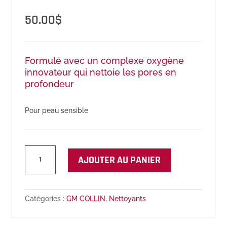
50.00
$
Formulé avec un complexe oxygène
innovateur qui nettoie les pores en
profondeur
Pour peau sensible
quantité
AJOUTER AU PANIER
de
Gel
Nettoyant
Puractive+
Catégories :
GM COLLIN
,
Nettoyants