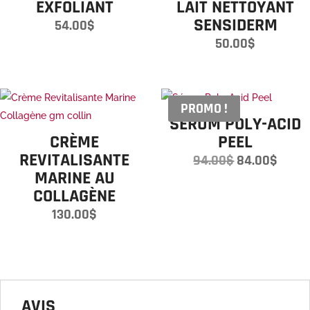
EXFOLIANT
LAIT NETTOYANT
SENSIDERM
54.00
$
50.00
$
PROMO !
SÉRUM POLY-ACID
CRÈME
PEEL
REVITALISANTE
Le
Le
94.00
$
84.00
$
MARINE AU
prix
prix
COLLAGÈNE
initial
actue
était :
est :
130.00
$
94.00$.
84.00
AVIS