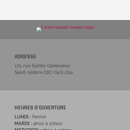
ADRESSE
171, rue Sainte-Geneviève
Saint-Isidore (QC) G0S 2S0
HEURES D’OUVERTURE
LUNDI :
Fermé
MARDI :
9h00 à 21h00