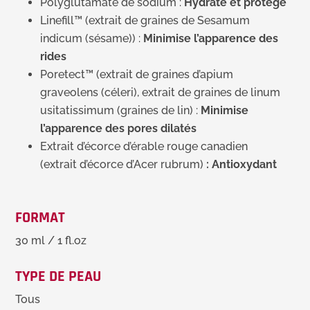
Polyglutamate de sodium :
Hydrate et protège
Linefill™ (extrait de graines de Sesamum
indicum (sésame)) :
Minimise l’apparence des
rides
Poretect™ (extrait de graines d’apium
graveolens (céleri), extrait de graines de linum
usitatissimum (graines de lin) :
Minimise
l’apparence des pores
dilatés
Extrait d’écorce d’érable rouge canadien
(extrait d’écorce d’Acer rubrum)
: Antioxydant
FORMAT
30 ml / 1 fl.oz
TYPE DE PEAU
Tous