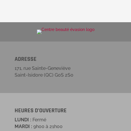
ADRESSE
171, rue Sainte-Geneviève
Saint-Isidore (QC) G0S 2S0
HEURES D’OUVERTURE
LUNDI :
Fermé
MARDI :
9h00 à 21h00