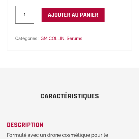
quantité
AJOUTER AU PANIER
de
Sérum
Hyaluronic
Filler
Catégories :
GM COLLIN
,
Sérums
CARACTÉRISTIQUES
DESCRIPTION
Formulé avec un drone cosmétique pour le