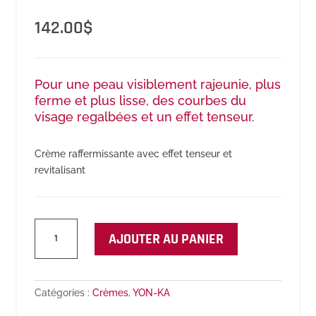
142.00
$
Pour une peau visiblement rajeunie, plus
ferme et plus lisse, des courbes du
visage regalbées et un effet tenseur.
Crème raffermissante avec effet tenseur et
revitalisant
quantité
AJOUTER AU PANIER
de
Advanced
Optimizer
Crème
Catégories :
Crèmes
,
YON-KA