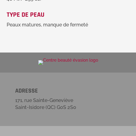
TYPE DE PEAU
Peaux matures, manque de fermeté
ADRESSE
171, rue Sainte-Geneviève
Saint-Isidore (QC) G0S 2S0