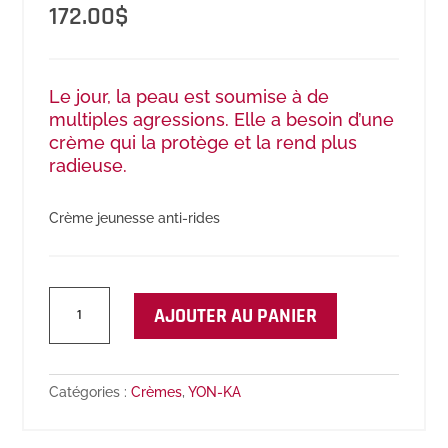
172.00
$
Le jour, la peau est soumise à de
multiples agressions. Elle a besoin d’une
crème qui la protège et la rend plus
radieuse.
Crème jeunesse anti-rides
quantité
AJOUTER AU PANIER
de
Time
Resist
Crème
Catégories :
Crèmes
,
YON-KA
Jour