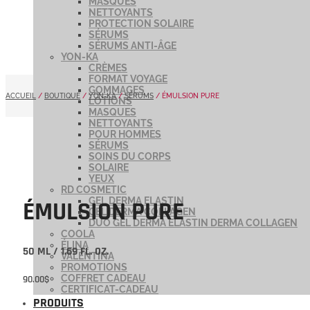
MASQUES
NETTOYANTS
PROTECTION SOLAIRE
SÉRUMS
SÉRUMS ANTI-ÂGE
YON-KA
CRÈMES
FORMAT VOYAGE
GOMMAGES
ACCUEIL
/
BOUTIQUE
/
YON-KA
/
SÉRUMS
/ ÉMULSION PURE
LOTIONS
MASQUES
NETTOYANTS
POUR HOMMES
SÉRUMS
SOINS DU CORPS
SOLAIRE
YEUX
RD COSMETIC
GEL DERMA ELASTIN
ÉMULSION PURE
GEL DERMA COLLAGEN
DUO GEL DERMA ELASTIN DERMA COLLAGEN
COOLA
ÉLINA
50 ML / 1.69 FL. OZ.
VALENTINA
PROMOTIONS
COFFRET CADEAU
90.00
$
CERTIFICAT-CADEAU
PRODUITS