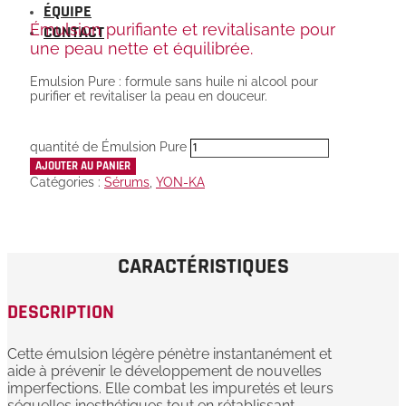
ÉQUIPE
Émulsion purifiante et revitalisante pour
CONTACT
une peau nette et équilibrée.
Emulsion Pure : formule sans huile ni alcool pour
purifier et revitaliser la peau en douceur.
quantité de Émulsion Pure
AJOUTER AU PANIER
Catégories :
Sérums
,
YON-KA
CARACTÉRISTIQUES
DESCRIPTION
Cette émulsion légère pénètre instantanément et
aide à prévenir le développement de nouvelles
imperfections. Elle combat les impuretés et leurs
séquelles inesthétiques tout en rétablissant