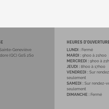
SE
HEURES D’OUVERTUR
 Sainte-Geneviève
LUNDI :
Fermé
idore (QC) G0S 2S0
MARDI :
9h00 à 21h00
MERCREDI :
9h00 à 21
JEUDI :
8h00 à 17h00
VENDREDI :
Sur rende
seulement
SAMEDI :
Sur rendez-v
seulement
DIMANCHE :
Fermé