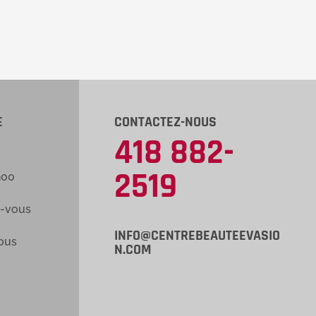
E
CONTACTEZ-NOUS
418 882-
2519
h00
z-vous
INFO@CENTREBEAUTEEVASIO
ous
N.COM