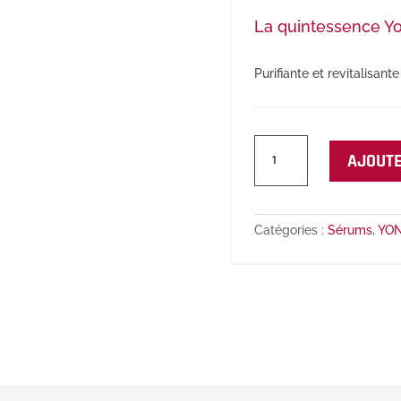
La quintessence Yo
Purifiante et revitalisante
quantité
AJOUTE
de
Émulsion
Pure
Catégories :
Sérums
,
YO