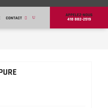
APPELEZ-NOUS
E
CONTACT
418 882‑2519
PURE