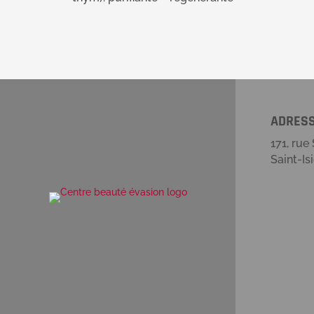
ADRES
171, rue
Saint-Is